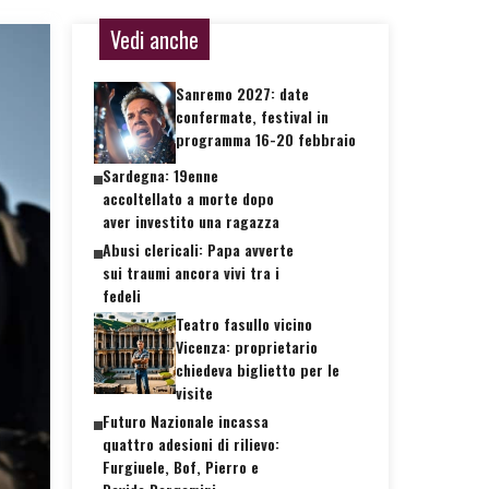
Vedi anche
Sanremo 2027: date
confermate, festival in
programma 16-20 febbraio
Sardegna: 19enne
accoltellato a morte dopo
aver investito una ragazza
Abusi clericali: Papa avverte
sui traumi ancora vivi tra i
fedeli
Teatro fasullo vicino
Vicenza: proprietario
chiedeva biglietto per le
visite
Futuro Nazionale incassa
quattro adesioni di rilievo:
Furgiuele, Bof, Pierro e