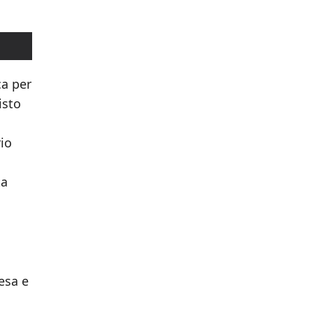
ca per
isto
rio
ta
esa e