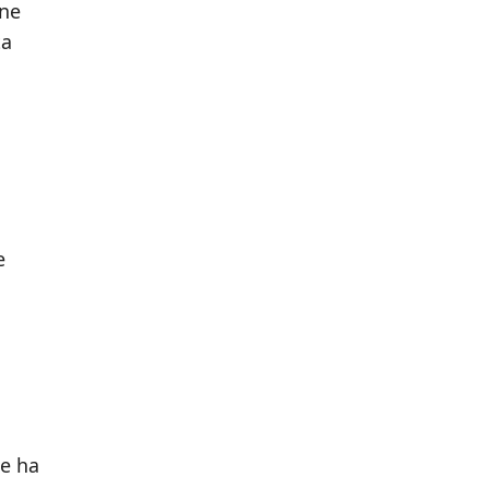
one
ta
e
he ha