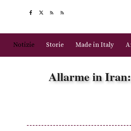
Vai
al
contenuto
Notizie
Storie
Made in Italy
A
Allarme in Iran: 