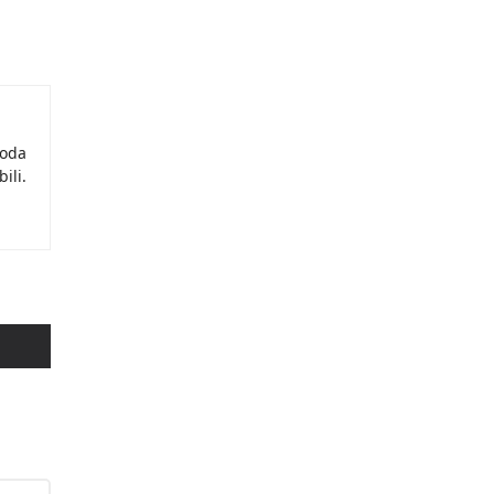
moda
ili.