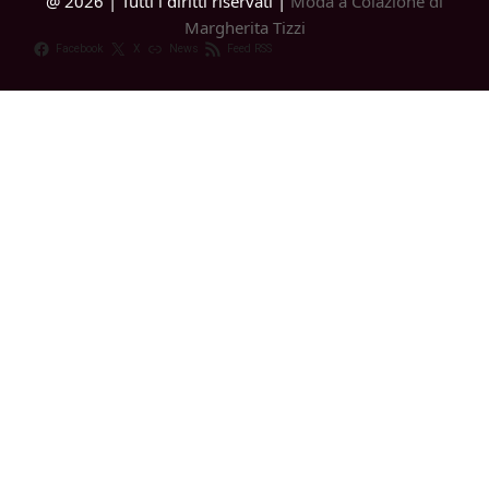
@ 2026 | Tutti i diritti riservati |
Moda a Colazione di
Margherita Tizzi
Facebook
X
News
Feed RSS