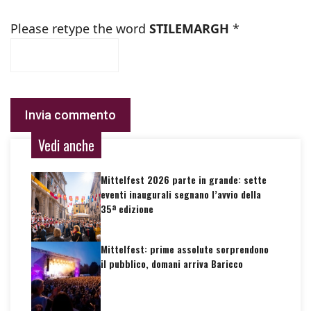
Please retype the word
STILEMARGH
*
Vedi anche
Mittelfest 2026 parte in grande: sette
eventi inaugurali segnano l’avvio della
35ª edizione
Mittelfest: prime assolute sorprendono
il pubblico, domani arriva Baricco