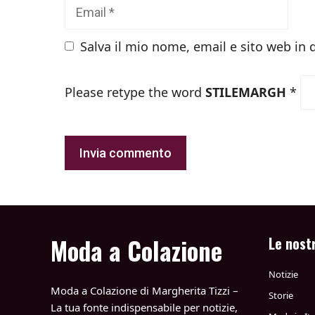
Email
Salva il mio nome, email e sito web in
Please retype the word
STILEMARGH
*
Moda a Colazione
Le nost
Notizie
Moda a Colazione di Margherita Tizzi –
Storie
La tua fonte indispensabile per notizie,