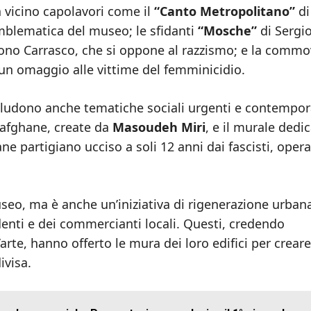
a vicino capolavori come il
“Canto Metropolitano”
di
mblematica del museo; le sfidanti
“Mosche”
di Sergi
no Carrasco, che si oppone al razzismo; e la comm
 un omaggio alle vittime del femminicidio.
cludono anche tematiche sociali urgenti e contempo
 afghane, create da
Masoudeh Miri
, e il murale dedi
ane partigiano ucciso a soli 12 anni dai fascisti, opera
o, ma è anche un’iniziativa di rigenerazione urban
identi e dei commercianti locali. Questi, credendo
rte, hanno offerto le mura dei loro edifici per creare
ivisa.