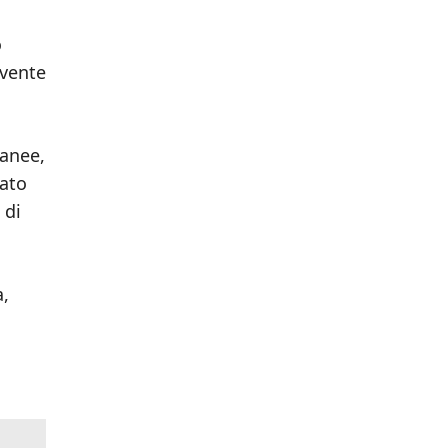
o
ovente
ranee,
cato
 di
a,