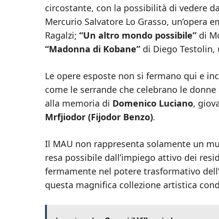
circostante, con la possibilità di vedere d
Mercurio Salvatore Lo Grasso, un’opera e
Ragalzi;
“Un altro mondo possibile”
di Mo
“Madonna di Kobane”
di Diego Testolin,
Le opere esposte non si fermano qui e in
come le serrande che celebrano le donne
alla memoria di
Domenico Luciano
, giov
Mrfjiodor (Fijodor Benzo)
.
Il MAU non rappresenta solamente un muse
resa possibile dall’impiego attivo dei res
fermamente nel potere trasformativo dell’a
questa magnifica collezione artistica cond