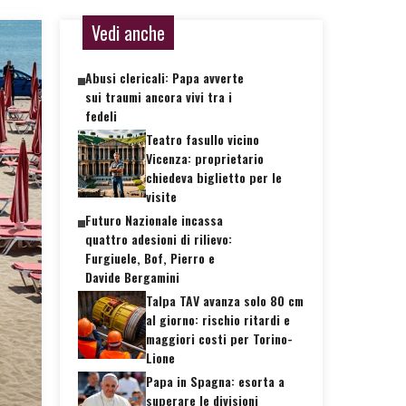
Vedi anche
Abusi clericali: Papa avverte
sui traumi ancora vivi tra i
fedeli
Teatro fasullo vicino
Vicenza: proprietario
chiedeva biglietto per le
visite
Futuro Nazionale incassa
quattro adesioni di rilievo:
Furgiuele, Bof, Pierro e
Davide Bergamini
Talpa TAV avanza solo 80 cm
al giorno: rischio ritardi e
maggiori costi per Torino-
Lione
Papa in Spagna: esorta a
superare le divisioni