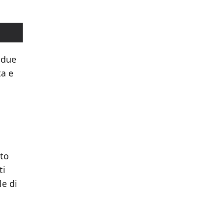
 due
ta e
tto
ti
le di