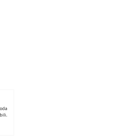
moda
ili.