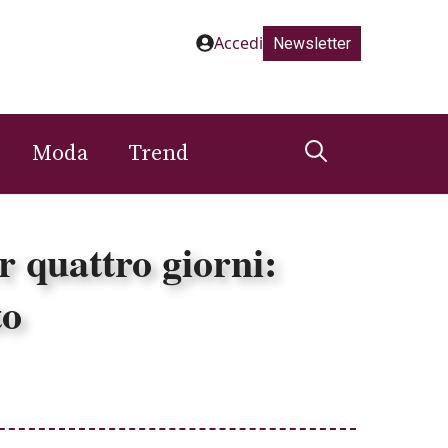
Accedi
Newsletter
Moda
Trend
r quattro giorni:
to