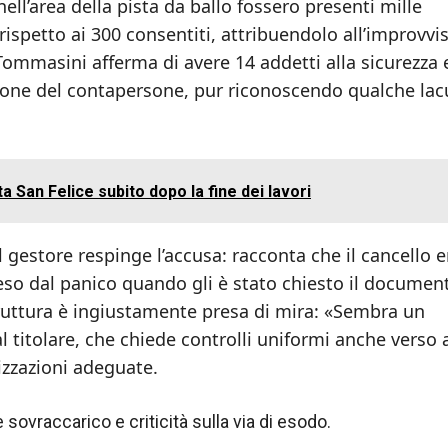
ell’area della pista da ballo fossero presenti mille
spetto ai 300 consentiti, attribuendolo all’improvvi
 Tommasini afferma di avere 14 addetti alla sicurezza 
spone del contapersone, pur riconoscendo qualche la
 San Felice subito dopo la fine dei lavori
il gestore respinge l’accusa: racconta che il cancello e
eso dal panico quando gli è stato chiesto il document
ruttura è ingiustamente presa di mira: «Sembra un
titolare, che chiede controlli uniformi anche verso a
izzazioni adeguate.
sovraccarico e criticità sulla via di esodo.