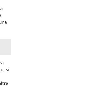
sa
e
cuna
ra
o, si
ltre