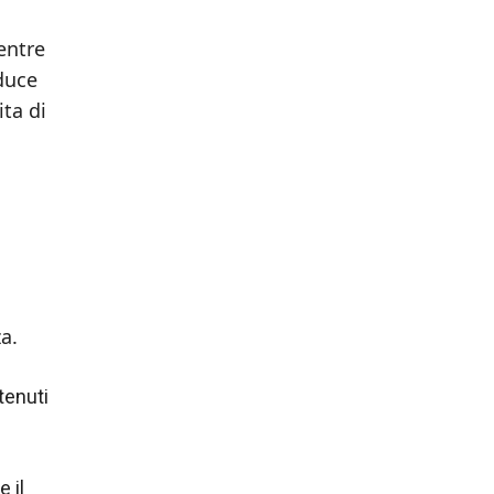
entre
aduce
ta di
a.
tenuti
 il