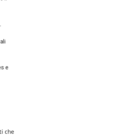
.
ali
es e
ti che