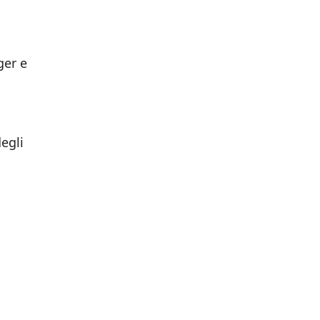
ger e
,
egli