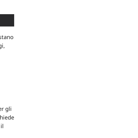
estano
i,
r gli
chiede
il