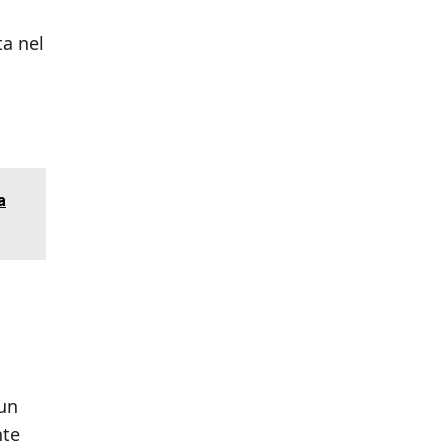
ta nel
a
 un
nte