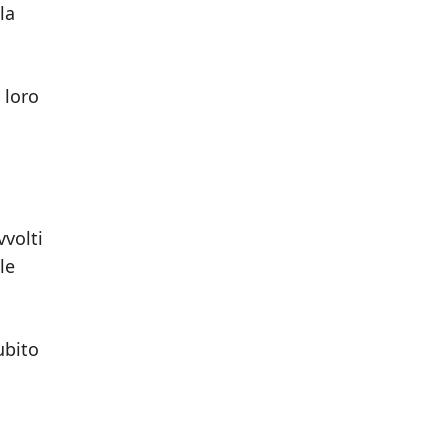
la
 loro
vvolti
le
ubito