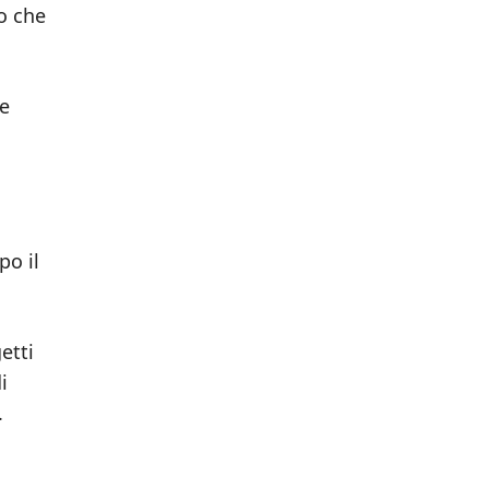
o che
he
po il
etti
i
.