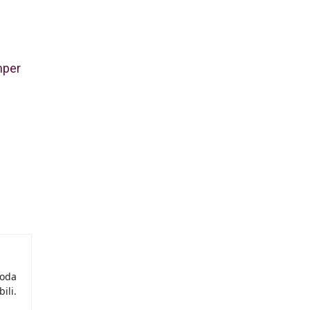
mper
moda
ili.