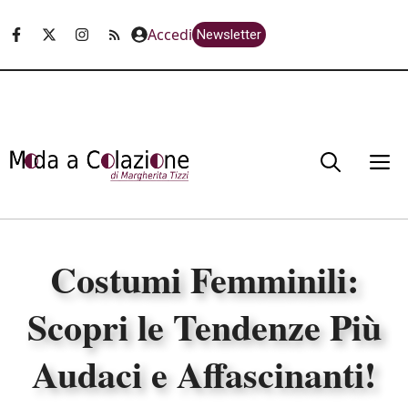
Vai
Accedi
Newsletter
al
contenuto
M
Costumi Femminili:
Scopri le Tendenze Più
Audaci e Affascinanti!