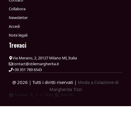
Contatti
Collabora
Newsletter
Accedi
Note legali
Trovaci
Via Merano, 2, 20127 Milano MI, Italia
contact@stilemargherita.it
+39 351 789 6543
@ 2026 | Tutti i diritti riservati |
Moda a Colazione di
Margherita Tizzi
Facebook
X
News
Feed RSS