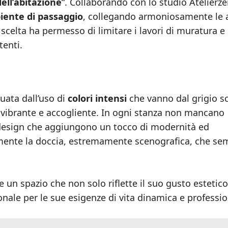
dell’abitazione
“. Collaborando con lo studio Atelierze
ente di passaggio
, collegando armoniosamente le 
celta ha permesso di limitare i lavori di muratura e 
tenti.
uata dall’uso di
colori intensi
che vanno dal grigio s
te vibrante e accogliente. In ogni stanza non mancano
 design che aggiungono un tocco di modernità ed
amente la doccia, estremamente scenografica, che se
re un spazio che non solo riflette il suo gusto estetico
nale per le sue esigenze di vita dinamica e professio