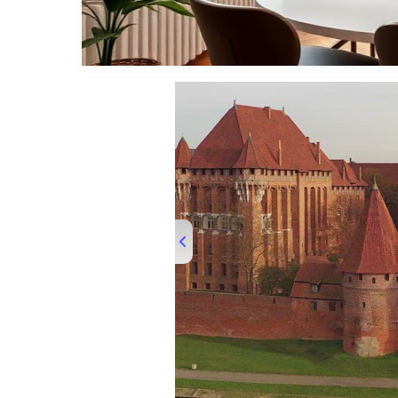
00:00
/
01:33
TRUVID POLA