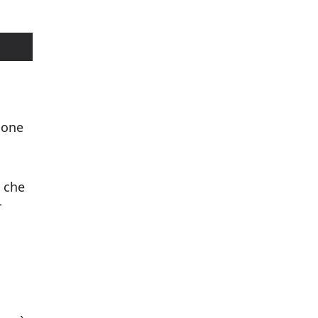
ione
, che
r