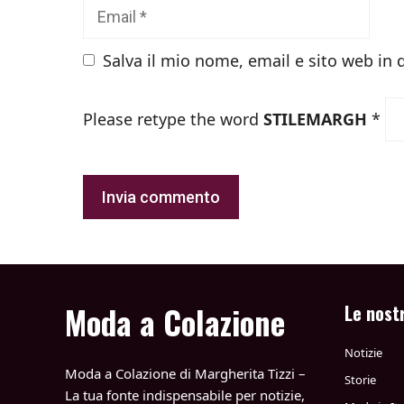
Email
Salva il mio nome, email e sito web in
Please retype the word
STILEMARGH
*
Moda a Colazione
Le nost
Notizie
Moda a Colazione di Margherita Tizzi –
Storie
La tua fonte indispensabile per notizie,