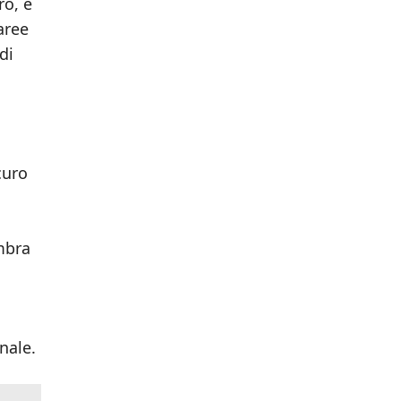
ro, è
aree
di
curo
mbra
nale.