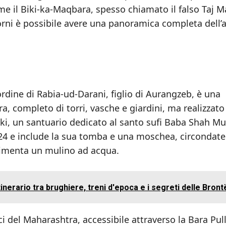
me il Biki-ka-Maqbara, spesso chiamato il falso Taj M
orni è possibile avere una panoramica completa dell’a
ordine di Rabia-ud-Darani, figlio di Aurangzeb, è una
ra, completo di torri, vasche e giardini, ma realizzato
ki, un santuario dedicato al santo sufi Baba Shah Mus
1624 e include la sua tomba e una moschea, circondate
limenta un mulino ad acqua.
nerario tra brughiere, treni d'epoca e i segreti delle Bront
i del Maharashtra, accessibile attraverso la Bara Pul