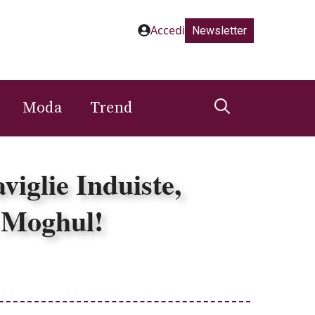
Accedi
Newsletter
Moda
Trend
iglie Induiste,
o Moghul!