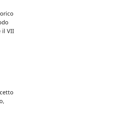
torico
iodo
il VII
ccetto
o,