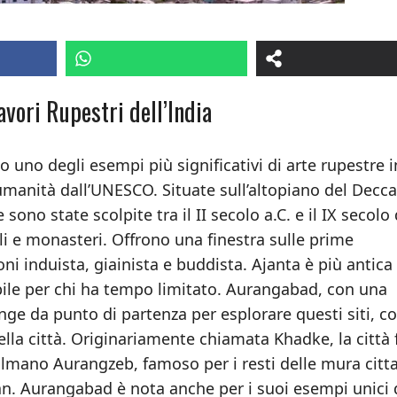
avori Rupestri dell’India
 uno degli esempi più significativi di arte rupestre i
umanità dall’UNESCO. Situate sull’altopiano del Decca
ono state scolpite tra il II secolo a.C. e il IX secolo 
i e monasteri. Offrono una finestra sulle prime
oni induista, giainista e buddista. Ajanta è più antica
ile per chi ha tempo limitato. Aurangabad, con una
unge da punto di partenza per esplorare questi siti, c
lla città. Originariamente chiamata Khadke, la città 
lmano Aurangzeb, famoso per i resti delle mura citt
han. Aurangabad è nota anche per i suoi esempi unici 