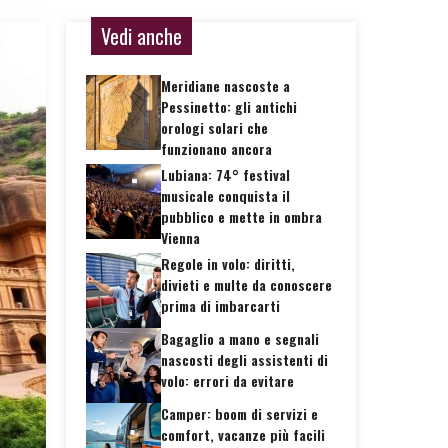
Vedi anche
Meridiane nascoste a
Pessinetto: gli antichi
orologi solari che
funzionano ancora
Lubiana: 74° festival
musicale conquista il
pubblico e mette in ombra
Vienna
Regole in volo: diritti,
divieti e multe da conoscere
prima di imbarcarti
Bagaglio a mano e segnali
nascosti degli assistenti di
volo: errori da evitare
Camper: boom di servizi e
comfort, vacanze più facili