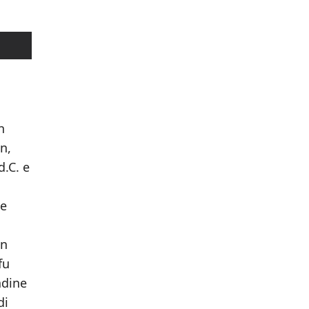
n
n,
d.C. e
 e
on
fu
adine
di