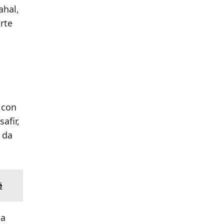
ahal,
rte
 con
afir,
 da
ë
la