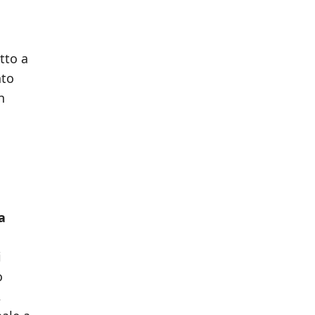
tto a
ato
n
a
i
ò
,