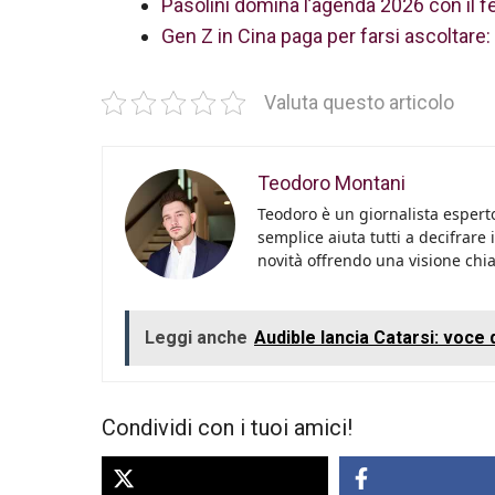
Pasolini domina l’agenda 2026 con il
Gen Z in Cina paga per farsi ascoltare: 
Valuta questo articolo
Teodoro Montani
Teodoro è un giornalista esperto
semplice aiuta tutti a decifrare 
novità offrendo una visione chiara
Leggi anche
Audible lancia Catarsi: voce d
Condividi con i tuoi amici!