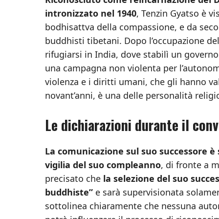
intronizzato nel 1940
, Tenzin Gyatso è vi
bodhisattva della compassione, e da secoli 
buddhisti tibetani. Dopo l’occupazione del 
rifugiarsi in India, dove stabilì un govern
una campagna non violenta per l’autonomi
violenza e i diritti umani, che gli hanno v
novant’anni, è una delle personalità religi
Le dichiarazioni durante il con
La comunicazione sul suo successore è s
vigilia del suo compleanno
, di fronte a 
precisato che
la selezione del suo succe
buddhiste”
e sarà supervisionata solame
sottolinea chiaramente che nessuna autorit