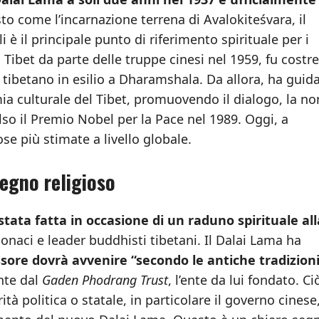
sto come l’incarnazione terrena di Avalokiteśvara, il
è il principale punto di riferimento spirituale per i
Tibet da parte delle truppe cinesi nel 1959, fu costre
o tibetano in esilio a Dharamshala. Da allora, ha guid
a culturale del Tibet, promuovendo il dialogo, la no
also il Premio Nobel per la Pace nel 1989. Oggi, a
ose più stimate a livello globale.
vegno religioso
tata fatta in occasione di un raduno spirituale all
monaci e leader buddhisti tibetani. Il Dalai Lama ha
ssore dovrà avvenire “secondo le antiche tradizion
nte dal
Gaden Phodrang Trust
, l’ente da lui fondato. Ci
à politica o statale, in particolare il governo cinese