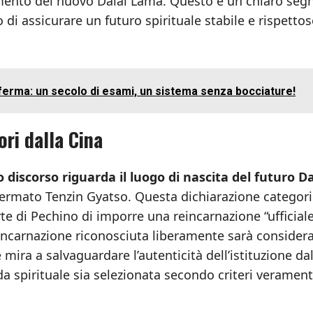
imento del nuovo Dalai Lama. Questo è un chiaro segn
o di assicurare un futuro spirituale stabile e rispetto
 ferma: un secolo di esami, un sistema senza bocciature!
ori dalla Cina
o discorso riguarda il luogo di nascita del futuro Da
ffermato Tenzin Gyatso. Questa dichiarazione categori
te di Pechino di imporre una reincarnazione “ufficiale
reincarnazione riconosciuta liberamente sarà consider
 mira a salvaguardare l’autenticità dell’istituzione da
da spirituale sia selezionata secondo criteri veramen