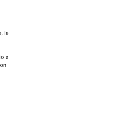
, le
io e
non