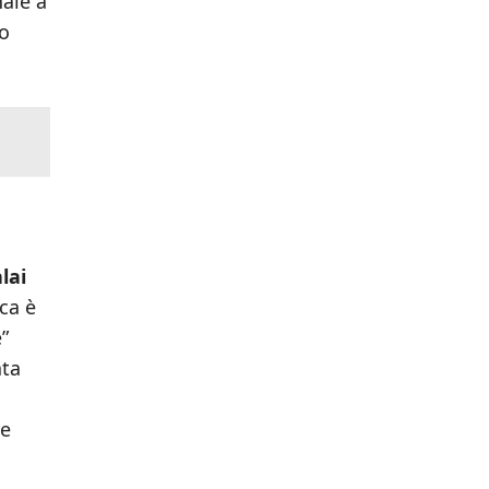
ale a
so
lai
ca è
”
ata
l
te