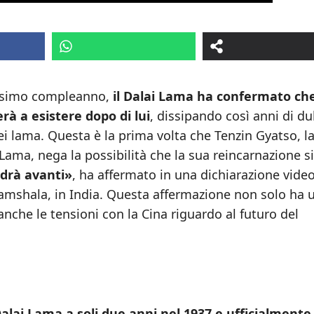
ntesimo compleanno,
il Dalai Lama ha confermato ch
erà a esistere dopo di lui
, dissipando così anni di du
dei lama. Questa è la prima volta che Tenzin Gyatso, l
Lama, nega la possibilità che la sua reincarnazione s
ndrà avanti»
, ha affermato in una dichiarazione vide
amshala, in India. Questa affermazione non solo ha 
anche le tensioni con la Cina riguardo al futuro del
lai Lama a soli due anni nel 1937 e ufficialmente