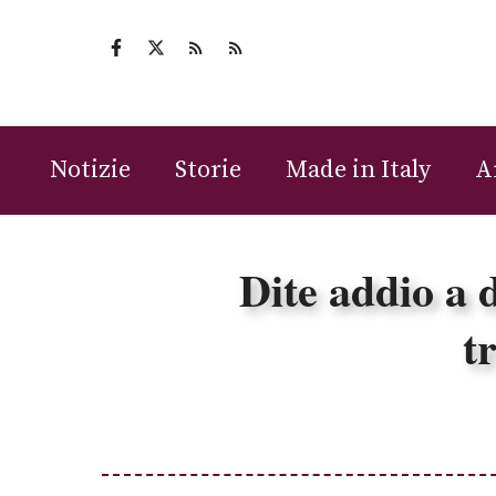
Vai
al
contenuto
Notizie
Storie
Made in Italy
A
Dite addio a 
t