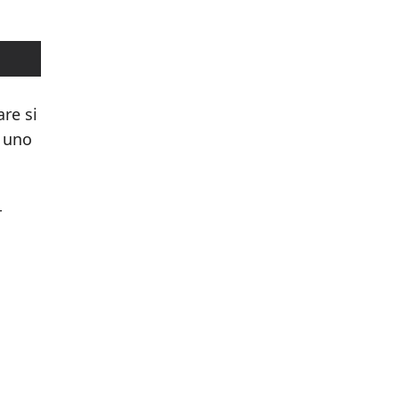
are si
a uno
r
a