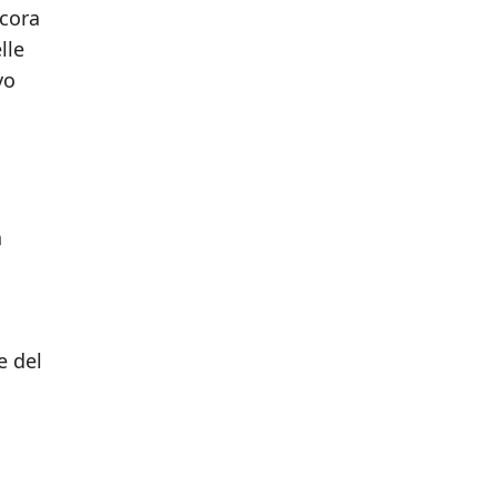
ncora
lle
vo
a
e del