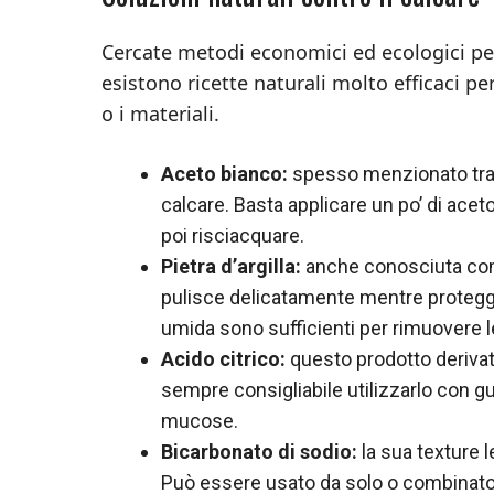
Cercate metodi economici ed ecologici per
esistono ricette naturali molto efficaci pe
o i materiali.
Aceto bianco:
spesso menzionato tra i
calcare. Basta applicare un po’ di acet
poi risciacquare.
Pietra d’argilla:
anche conosciuta come
pulisce delicatamente mentre protegge
umida sono sufficienti per rimuovere l
Acido citrico:
questo prodotto derivato
sempre consigliabile utilizzarlo con gua
mucose.
Bicarbonato di sodio:
la sua texture 
Può essere usato da solo o combinato c