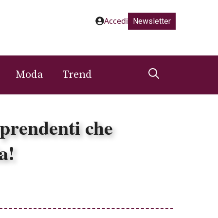
Accedi
Newsletter
Moda
Trend
rprendenti che
a!