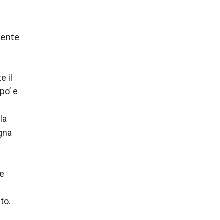
iente
e il
po’ e
la
gna
le
to.