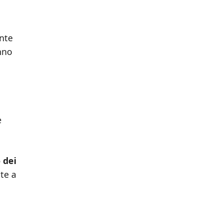
nte
nno
e
 dei
te a