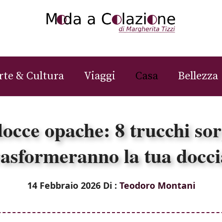
rte & Cultura
Viaggi
Casa
Bellezza
docce opache: 8 trucchi so
rasformeranno la tua docci
14 Febbraio 2026
Di :
Teodoro Montani