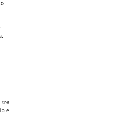
to
è
a,
 tre
io e