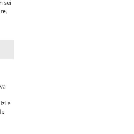
n sei
ore,
eva
izi e
le