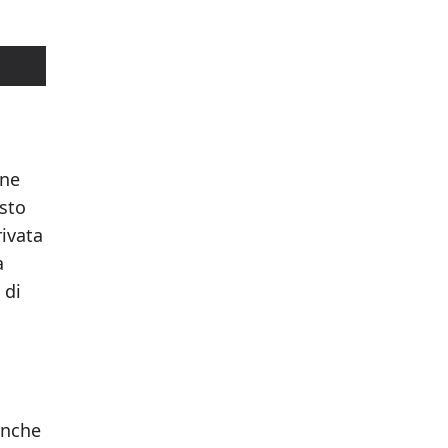
one
esto
rivata
a
 di
anche