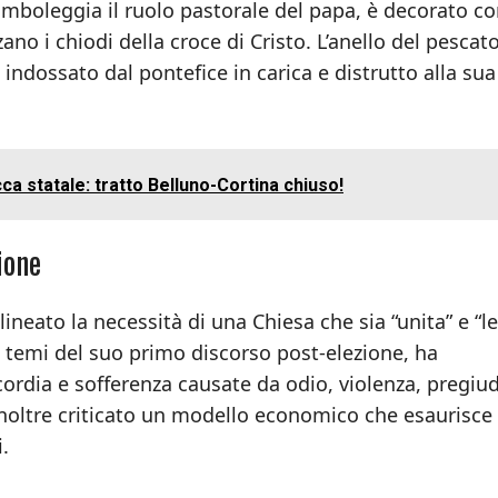
 simboleggia il ruolo pastorale del papa, è decorato co
zano i chiodi della croce di Cristo. L’anello del pescat
indossato dal pontefice in carica e distrutto alla sua
ca statale: tratto Belluno-Cortina chiuso!
ione
ineato la necessità di una Chiesa che sia “unita” e “l
 temi del suo primo discorso post-elezione, ha
cordia e sofferenza causate da odio, violenza, pregiud
inoltre criticato un modello economico che esaurisce 
i.