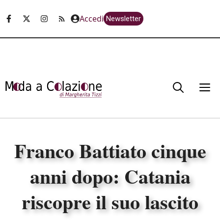
Vai
Accedi
Newsletter
al
contenuto
M
Franco Battiato cinque
anni dopo: Catania
riscopre il suo lascito