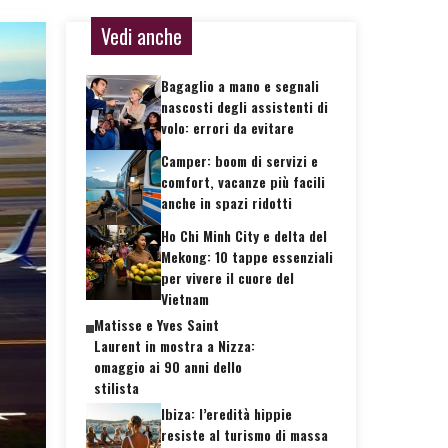
Vedi anche
Bagaglio a mano e segnali
nascosti degli assistenti di
volo: errori da evitare
Camper: boom di servizi e
comfort, vacanze più facili
anche in spazi ridotti
Ho Chi Minh City e delta del
Mekong: 10 tappe essenziali
per vivere il cuore del
Vietnam
Matisse e Yves Saint
Laurent in mostra a Nizza:
omaggio ai 90 anni dello
stilista
Ibiza: l’eredità hippie
resiste al turismo di massa