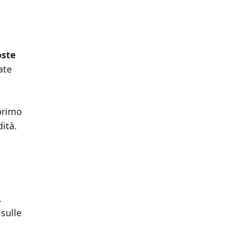
oste
ate
primo
ità.
,
 sulle