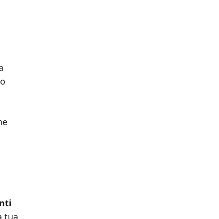
a
to
ne
nti
 tua