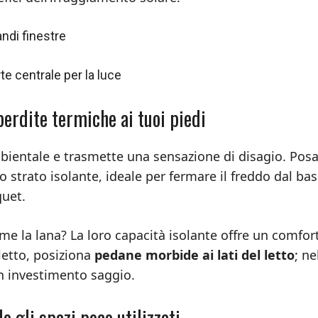
andi finestre
te centrale per la luce
perdite termiche ai tuoi piedi
bientale e trasmette una sensazione di disagio. Pos
 strato isolante, ideale per fermare il freddo dal bas
quet.
me la lana? La loro capacità isolante offre un comfor
letto, posiziona
pedane morbide ai lati del letto
; ne
n investimento saggio.
o gli spazi poco utilizzati