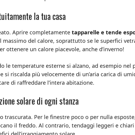
atuitamente la tua casa
alleato. Aprire completamente
tapparelle e tende esp
l massimo del calore, soprattutto se le superfici vetr
er ottenere un calore piacevole, anche d’inverno!
o le temperature esterne si alzano, ad esempio nel 
e si riscalda più velocemente di un’aria carica di umid
re di raffreddare l’intera abitazione.
izione solare di ogni stanza
o trascurata. Per le finestre poco o per nulla esposte
ano il freddo. Al contrario, tendaggi leggeri e chiari
ici dell’irraggiamento solare.