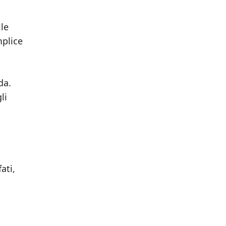
lle
mplice
da.
li
ati,