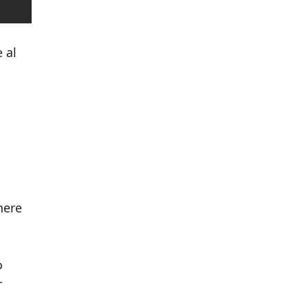
 al
nere
o
r