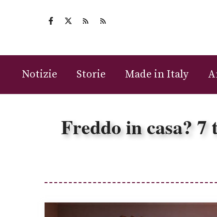
Vai
al
contenuto
Notizie
Storie
Made in Italy
A
Freddo in casa? 7 t