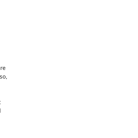
are
so,
t
l