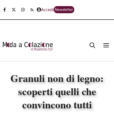
Vai
Accedi
Newsletter
al
contenuto
M
Granuli non di legno:
scoperti quelli che
convincono tutti