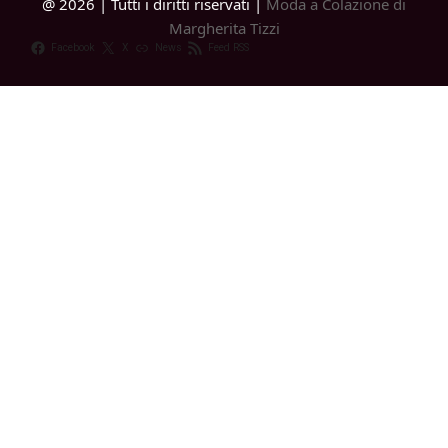
@ 2026 | Tutti i diritti riservati |
Moda a Colazione di
Margherita Tizzi
Facebook
X
News
Feed RSS