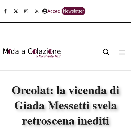
Vai
Accedi
Newsletter
al
contenuto
M
Orcolat: la vicenda di
Giada Messetti svela
retroscena inediti