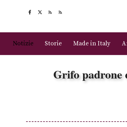
Vai
al
contenuto
Notizie
Storie
Made in Italy
A
Grifo padrone d