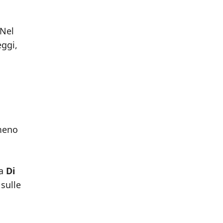
 Nel
eggi,
lmeno
da
Di
sulle