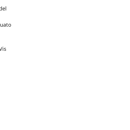
del
nuato
Vis