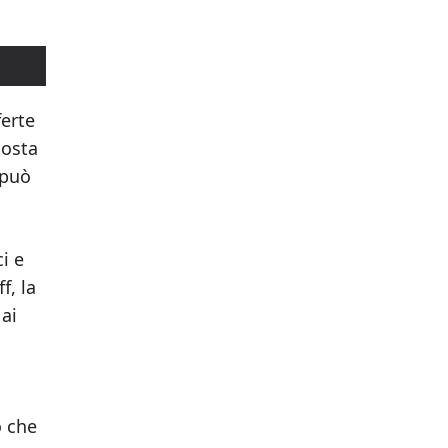
ferte
posta
 può
ci e
f, la
 ai
o che