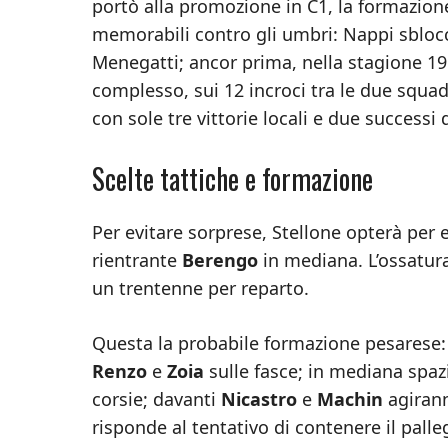
portò alla promozione in C1, la formazione
memorabili contro gli umbri: Nappi sblocc
Menegatti; ancor prima, nella stagione 19
complesso, sui 12 incroci tra le due squad
con sole tre vittorie locali e due successi 
Scelte tattiche e formazione
Per evitare sorprese, Stellone opterà per es
rientrante
Berengo
in mediana. L’ossatur
un trentenne per reparto.
Questa la probabile formazione pesarese: 
Renzo
e
Zoia
sulle fasce; in mediana spaz
corsie; davanti
Nicastro
e
Machin
agirann
risponde al tentativo di contenere il pall