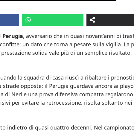
l
Perugia
, avversario che in quasi novant’anni di tras
confitte: un dato che torna a pesare sulla vigilia. La 
a prestazione solida vale più di un semplice risultato,
 quando la squadra di casa riuscì a ribaltare i pronosti
ava strade opposte: il Perugia guardava ancora ai playof
esta di Neri e una prova difensiva compatta regalarono
sivi per evitare la retrocessione, risolta soltanto nei
lto indietro di quasi quattro decenni. Nel campionat