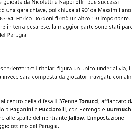
 guidata da Nicoletti e Nappi offrì due successi
ò una gara chiave, poi chiusa al 90′ da Massimiliano
63-64, Enrico Dordoni firmò un altro 1-0 importante.
re in terra pesarese, la maggior parte sono stati par
del Perugia.
perienza: tra i titolari figura un unico under al via, il
a invece sarà composta da giocatori navigati, con a
al centro della difesa il 37enne
Tonucci
, affiancato 
io a
Paganini
e
Pucciarelli
, con Berengo e
Durmush
o alle spalle del rientrante
Jallow
. L’impostazione
eggio ottimo del Perugia.