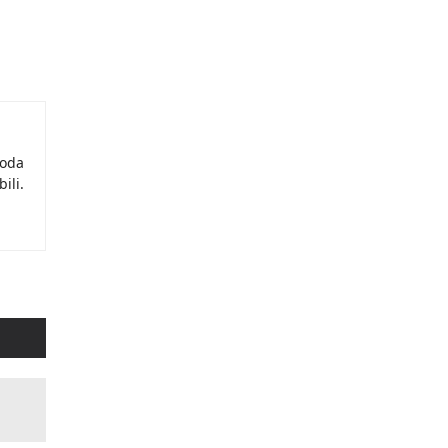
moda
ili.