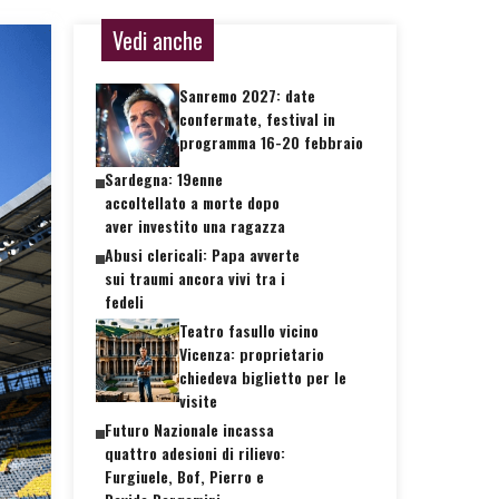
Vedi anche
Sanremo 2027: date
confermate, festival in
programma 16-20 febbraio
Sardegna: 19enne
accoltellato a morte dopo
aver investito una ragazza
Abusi clericali: Papa avverte
sui traumi ancora vivi tra i
fedeli
Teatro fasullo vicino
Vicenza: proprietario
chiedeva biglietto per le
visite
Futuro Nazionale incassa
quattro adesioni di rilievo:
Furgiuele, Bof, Pierro e