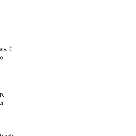
cy. È
o.
p,
er