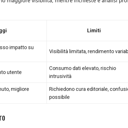
no maggiore visibilità, mentre inchieste e analisi pr
ggi
Limiti
asso impatto su
Visibilità limitata, rendimento variab
Consumo dati elevato, rischio
nto utente
intrusività
uto, migliore
Richiedono cura editoriale, confus
possibile
ro