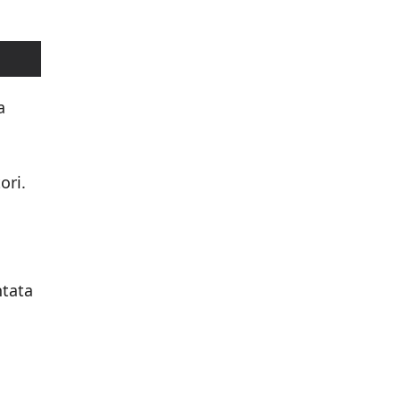
a
ori.
ntata