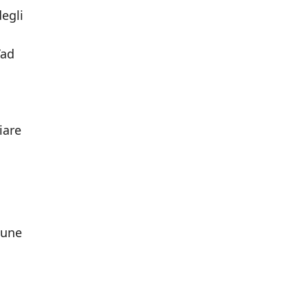
degli
’ad
iare
cune