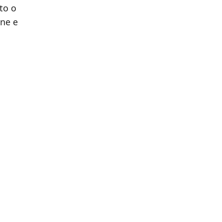
to o
one e