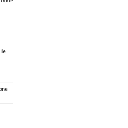
ofonde
ile
ione