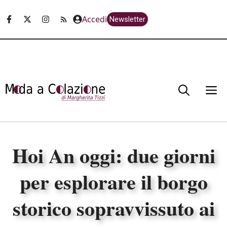
Vai
Accedi
Newsletter
al
contenuto
M
Hoi An oggi: due giorni
per esplorare il borgo
storico sopravvissuto ai