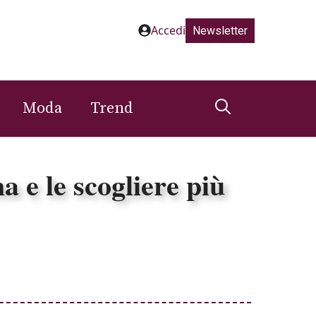
Accedi
Newsletter
Moda
Trend
a e le scogliere più