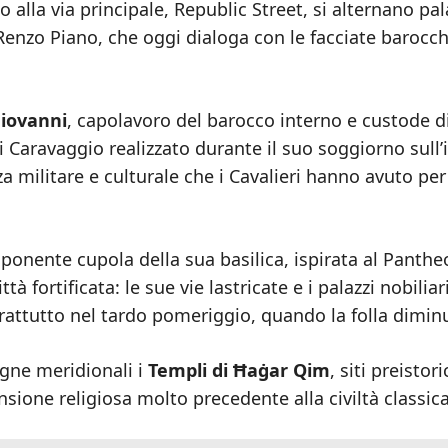
no alla via principale, Republic Street, si alternano pal
 Renzo Piano, che oggi dialoga con le facciate barocc
Giovanni
, capolavoro del barocco interno e custode d
di Caravaggio realizzato durante il suo soggiorno sull’i
nza militare e culturale che i Cavalieri hanno avuto per
ponente cupola della sua basilica, ispirata al Panthe
 fortificata: le sue vie lastricate e i palazzi nobiliar
rattutto nel tardo pomeriggio, quando la folla dimin
agne meridionali i
Templi di Ħaġar Qim
, siti preistori
ione religiosa molto precedente alla civiltà classica