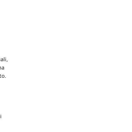
ali,
ma
to.
i