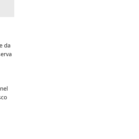
 e da
serva
 nel
sco