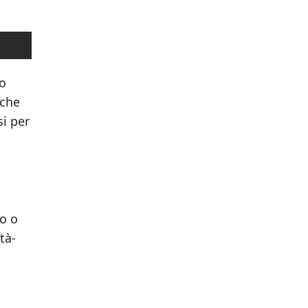
no
 che
i per
eo o
tà-