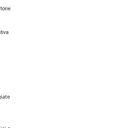
torie
ativa
giate