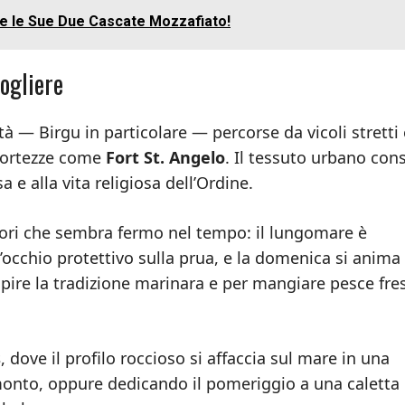
a e le Sue Due Cascate Mozzafiato!
cogliere
tà — Birgu in particolare — percorse da vicoli stretti
 fortezze come
Fort St. Angelo
. Il tessuto urbano con
sa e alla vita religiosa dell’Ordine.
tori che sembra fermo nel tempo: il lungomare è
 l’occhio protettivo sulla prua, e la domenica si anima
apire la tradizione marinara e per mangiare pesce fre
s
, dove il profilo roccioso si affaccia sul mare in una
monto, oppure dedicando il pomeriggio a una caletta