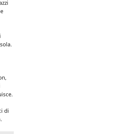
azzi
he
i
sola.
on,
i
uisce.
ci di
.