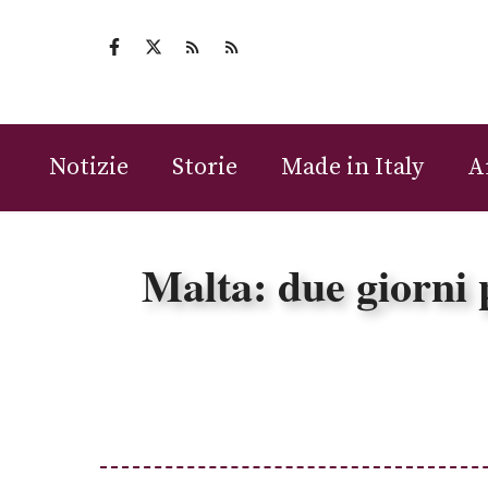
Vai
al
contenuto
Notizie
Storie
Made in Italy
A
Malta: due giorni p