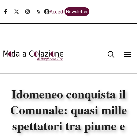
Vai
Accedi
Newsletter
al
contenuto
M
Idomeneo conquista il
Comunale: quasi mille
spettatori tra piume e