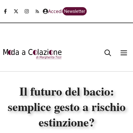
Vai
Accedi
Newsletter
al
contenuto
M
Il futuro del bacio:
semplice gesto a rischio
estinzione?