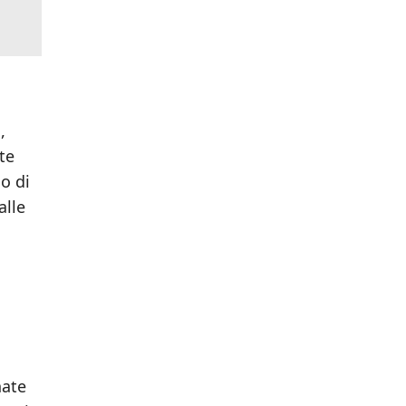
,
te
o di
alle
nate