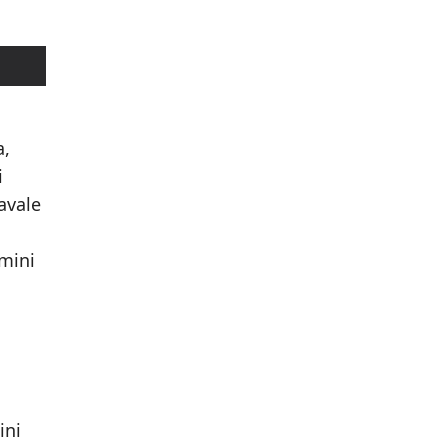
a,
i
avale
omini
ini