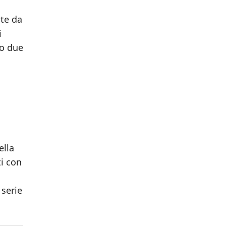
te da
i
lo due
ella
ti con
 serie