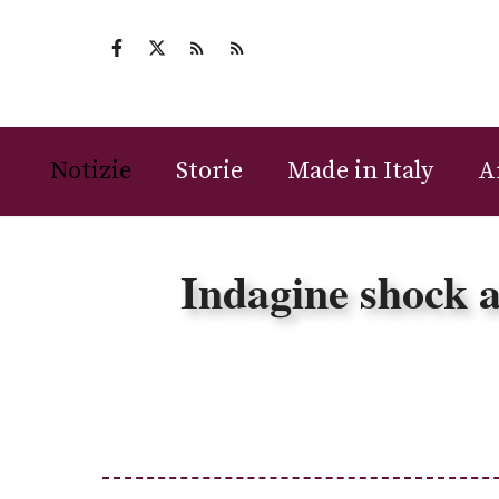
Vai
al
contenuto
Notizie
Storie
Made in Italy
A
Indagine shock a 