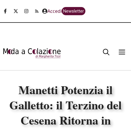
Vai
Accedi
Newsletter
al
contenuto
M
Manetti Potenzia il
Galletto: il Terzino del
Cesena Ritorna in