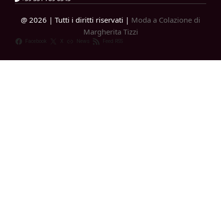
@ 2026 | Tutti i diritti riservati |
Moda a Colazione di
Margherita Tizzi
Facebook
X
News
Feed RSS