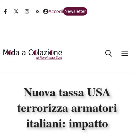
Vai
Accedi
Newsletter
al
contenuto
M
Nuova tassa USA
terrorizza armatori
italiani: impatto