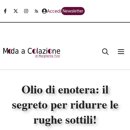
Vai
Accedi
Newsletter
al
contenuto
M
Olio di enotera: il
segreto per ridurre le
rughe sottili!