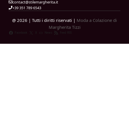
contact@stilemargherita.it
+39 351 789 6543
@ 2026 | Tutti i diritti riservati |
Moda a Colazione di
Margherita Tizzi
Facebook
X
News
Feed RSS