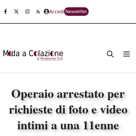
Vai
Accedi
Newsletter
al
contenuto
M
Operaio arrestato per
richieste di foto e video
intimi a una 11enne