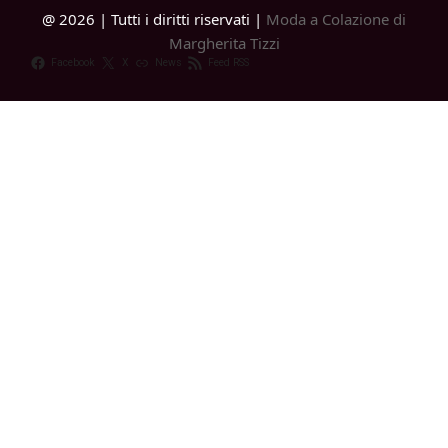
@ 2026 | Tutti i diritti riservati |
Moda a Colazione di
Margherita Tizzi
Facebook
X
News
Feed RSS