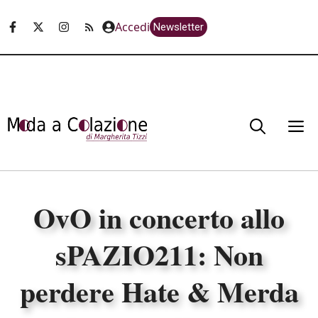
Vai
Accedi
Newsletter
al
contenuto
M
OvO in concerto allo
sPAZIO211: Non
perdere Hate & Merda