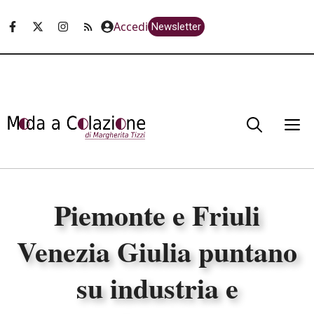
Vai
Accedi
Newsletter
al
contenuto
M
Piemonte e Friuli
Venezia Giulia puntano
su industria e