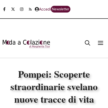
Vai
Accedi
Newsletter
al
contenuto
M
Pompei: Scoperte
straordinarie svelano
nuove tracce di vita