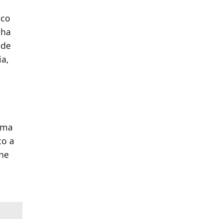
aco
 ha
nde
ia,
, ma
to a
one