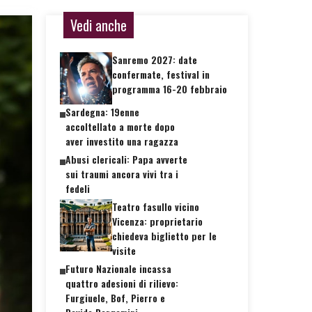
Vedi anche
Sanremo 2027: date
confermate, festival in
programma 16-20 febbraio
Sardegna: 19enne
accoltellato a morte dopo
aver investito una ragazza
Abusi clericali: Papa avverte
sui traumi ancora vivi tra i
fedeli
Teatro fasullo vicino
Vicenza: proprietario
chiedeva biglietto per le
visite
Futuro Nazionale incassa
quattro adesioni di rilievo:
Furgiuele, Bof, Pierro e