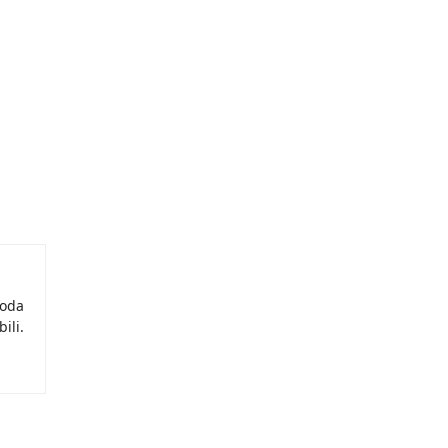
moda
ili.