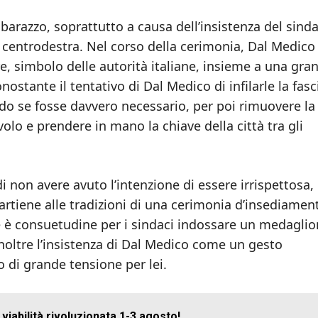
mbarazzo, soprattutto a causa dell’insistenza del sind
 centrodestra. Nel corso della cerimonia, Dal Medico
ore, simbolo delle autorità italiane, insieme a una gra
stante il tentativo di Dal Medico di infilarle la fasc
endo se fosse davvero necessario, per poi rimuovere la
volo e prendere in mano la chiave della città tra gli
 di non avere avuto l’intenzione di essere irrispettosa
partiene alle tradizioni di una cerimonia d’insediamen
e è consuetudine per i sindaci indossare un medagli
noltre l’insistenza di Dal Medico come un gesto
di grande tensione per lei.
viabilità rivoluzionata 1-3 agosto!