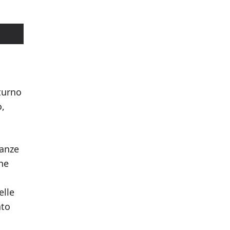
 turno
o,
ranze
che
elle
ato