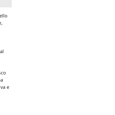
ello
e,
al
sco
na
iva e