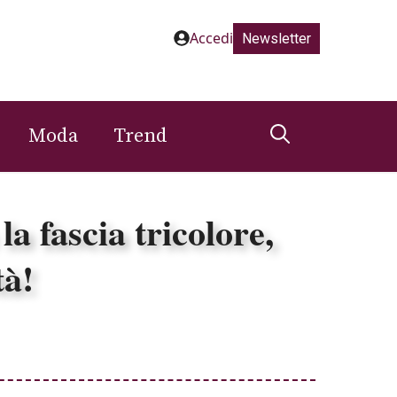
Accedi
Newsletter
Moda
Trend
a fascia tricolore,
tà!