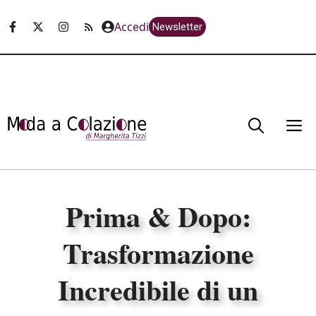
Vai
Accedi
Newsletter
al
contenuto
M
Prima & Dopo:
Trasformazione
Incredibile di un