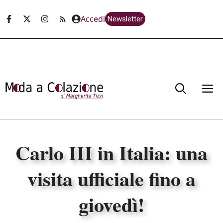
Vai
Accedi
Newsletter
al
contenuto
M
Carlo III in Italia: una
visita ufficiale fino a
giovedì!