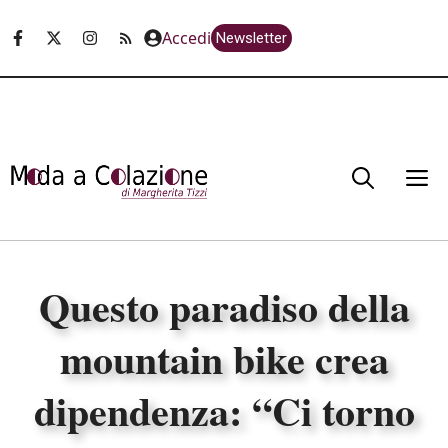
Vai
Accedi
Newsletter
al
contenuto
M
Questo paradiso della
mountain bike crea
dipendenza: “Ci torno