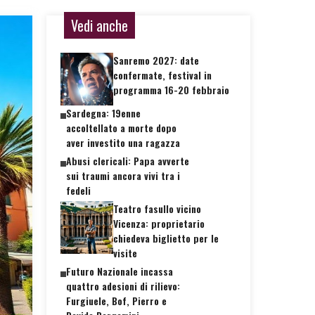
Vedi anche
Sanremo 2027: date
confermate, festival in
programma 16-20 febbraio
Sardegna: 19enne
accoltellato a morte dopo
aver investito una ragazza
Abusi clericali: Papa avverte
sui traumi ancora vivi tra i
fedeli
Teatro fasullo vicino
Vicenza: proprietario
chiedeva biglietto per le
visite
Futuro Nazionale incassa
quattro adesioni di rilievo:
Furgiuele, Bof, Pierro e