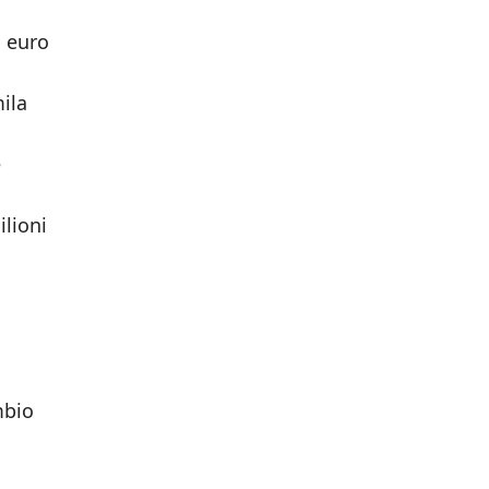
a euro
ila
e
lioni
mbio