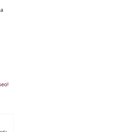
à
la
seo!
moda