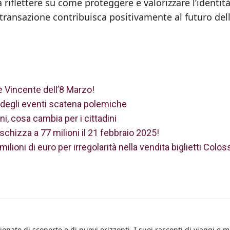
 riflettere su come proteggere e valorizzare l’identit
i transazione contribuisca positivamente al futuro del
 Vincente dell’8 Marzo!
te degli eventi scatena polemiche
ni, cosa cambia per i cittadini
chizza a 77 milioni il 21 febbraio 2025!
ilioni di euro per irregolarità nella vendita biglietti Colos
onato di scoperte e di nuovi orizzonti. I suoi racconti di viaggi e 