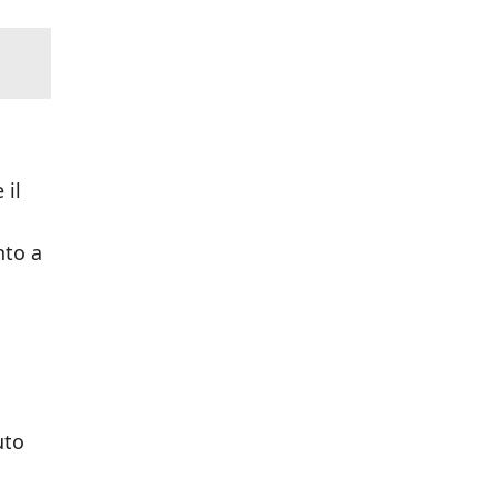
 il
nto a
uto