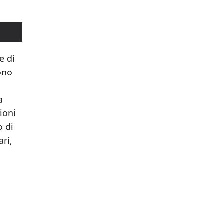
e di
sono
a
ioni
o di
ri,