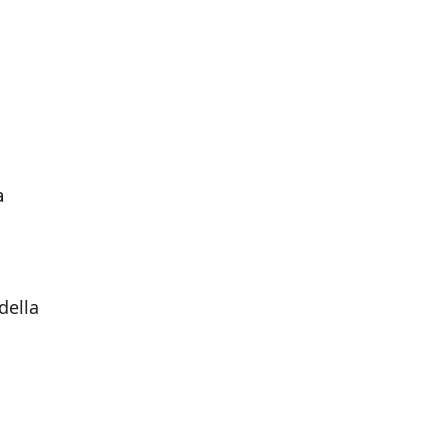
a
della