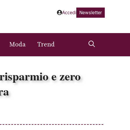
Accedi
Newsletter
Moda
Trend
 risparmio e zero
ra