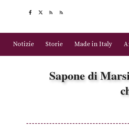
Vai
al
contenuto
Notizie
Storie
Made in Italy
A
Sapone di Marsig
c