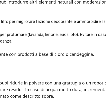
può introdurre altri elementi naturali con moderazio
 litro per migliorare l’azione deodorante e ammorbidire l’
per profumare (lavanda, limone, eucalipto). Evitare in cas
idanza.
nte con prodotti a base di cloro o candeggina.
e puoi ridurle in polvere con una grattugia o un robot 
sciare residui. In caso di acqua molto dura, increment
bonato come descritto sopra.