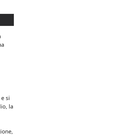
a
na
e si
io, la
ione,