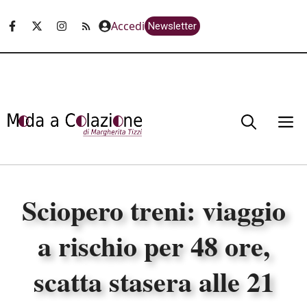
Vai
Accedi
Newsletter
al
contenuto
M
Sciopero treni: viaggio
a rischio per 48 ore,
scatta stasera alle 21