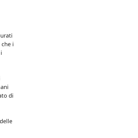
urati
 che i
i
i
mani
ato di
delle