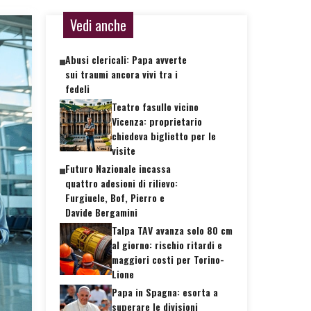
Vedi anche
Abusi clericali: Papa avverte
sui traumi ancora vivi tra i
fedeli
Teatro fasullo vicino
Vicenza: proprietario
chiedeva biglietto per le
visite
Futuro Nazionale incassa
quattro adesioni di rilievo:
Furgiuele, Bof, Pierro e
Davide Bergamini
Talpa TAV avanza solo 80 cm
al giorno: rischio ritardi e
maggiori costi per Torino-
Lione
Papa in Spagna: esorta a
superare le divisioni