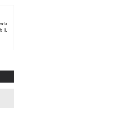
moda
ili.