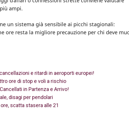
iaggi d’affari o connessioni strette conviene valutare
 più ampi.
e un sistema già sensibile ai picchi stagionali:
sime ore resta la migliore precauzione per chi deve mu
cancellazioni e ritardi in aeroporti europei!
ro ore di stop e voli a rischio
Cancellati in Partenza e Arrivo!
ale, disagi per pendolari
 ore, scatta stasera alle 21