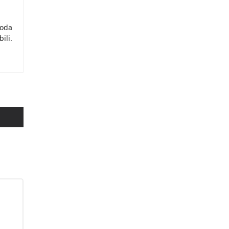
moda
ili.