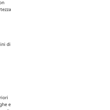
con
rtezza
ini di
iori
nghe e