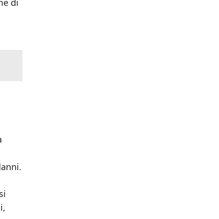
me di
a
danni.
si
i,