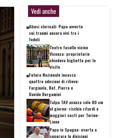
Vedi anche
Abusi clericali: Papa avverte
sui traumi ancora vivi tra i
fedeli
Teatro fasullo vicino
Vicenza: proprietario
chiedeva biglietto per le
visite
Futuro Nazionale incassa
quattro adesioni di rilievo:
Furgiuele, Bof, Pierro e
Davide Bergamini
Talpa TAV avanza solo 80 cm
al giorno: rischio ritardi e
maggiori costi per Torino-
Lione
Papa in Spagna: esorta a
superare le divisioni