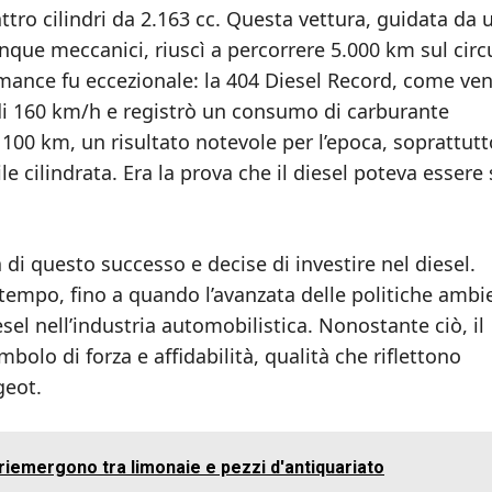
tro cilindri da 2.163 cc. Questa vettura, guidata da 
inque meccanici, riuscì a percorrere 5.000 km sul circ
rmance fu eccezionale: la 404 Diesel Record, come ve
i 160 km/h e registrò un consumo di carburante
 100 km, un risultato notevole per l’epoca, soprattutt
e cilindrata. Era la prova che il diesel poteva essere 
 di questo successo e decise di investire nel diesel.
 tempo, fino a quando l’avanzata delle politiche ambi
esel nell’industria automobilistica. Nonostante ciò, il
olo di forza e affidabilità, qualità che riflettono
geot.
 riemergono tra limonaie e pezzi d'antiquariato