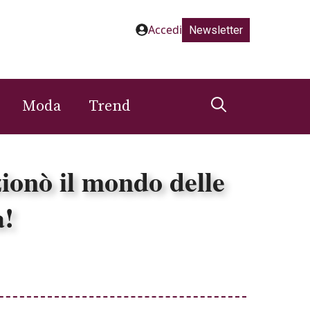
Accedi
Newsletter
Moda
Trend
ionò il mondo delle
a!