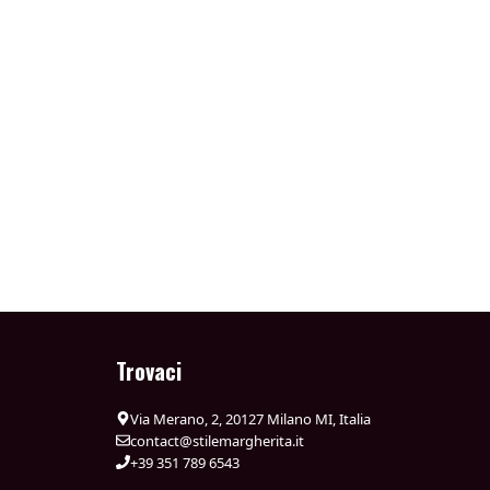
Trovaci
Via Merano, 2, 20127 Milano MI, Italia
contact@stilemargherita.it
+39 351 789 6543