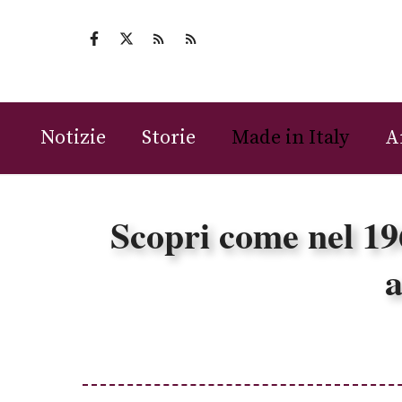
Vai
al
contenuto
Notizie
Storie
Made in Italy
A
Scopri come nel 19
a