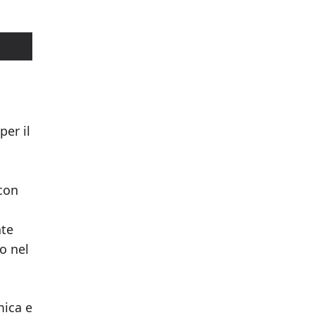
per il
 con
ate
o nel
mica e