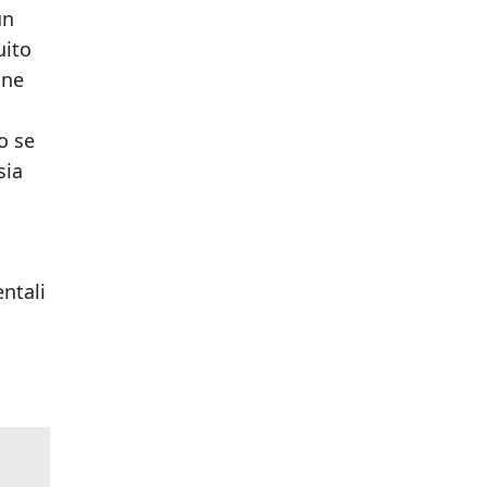
un
uito
nne
o se
sia
entali