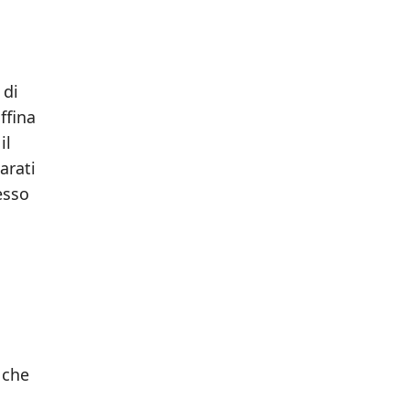
 di
ffina
il
arati
esso
 che