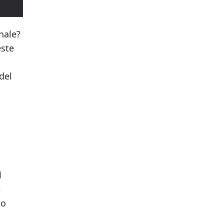
nale?
este
del
l
e
lo