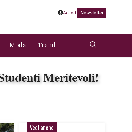
Accedi
Newsletter
Moda
Trend
 Studenti Meritevoli!
Vedi anche