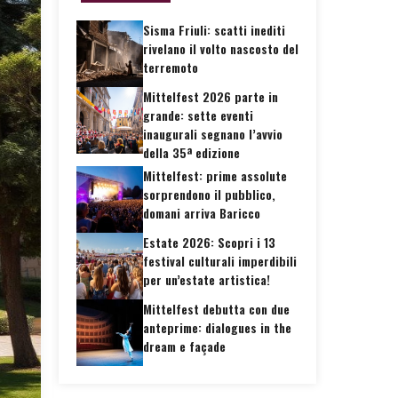
Sisma Friuli: scatti inediti
rivelano il volto nascosto del
terremoto
Mittelfest 2026 parte in
grande: sette eventi
inaugurali segnano l’avvio
della 35ª edizione
Mittelfest: prime assolute
sorprendono il pubblico,
domani arriva Baricco
Estate 2026: Scopri i 13
festival culturali imperdibili
per un’estate artistica!
Mittelfest debutta con due
anteprime: dialogues in the
dream e façade