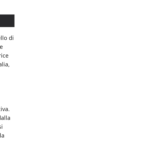
llo di
de
rice
lia,
iva.
dalla
si
la