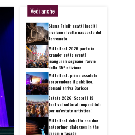
Vedi anche
Sisma Friuli: scatti inediti
rivelano il volto nascosto del
terremoto
Mittelfest 2026 parte in
grande: sette eventi
inaugurali segnano l’avvio
della 35ª edizione
Mittelfest: prime assolute
sorprendono il pubblico,
domani arriva Baricco
Estate 2026: Scopri i 13
festival culturali imperdibili
per un’estate artistica!
Mittelfest debutta con due
anteprime: dialogues in the
dream e façade