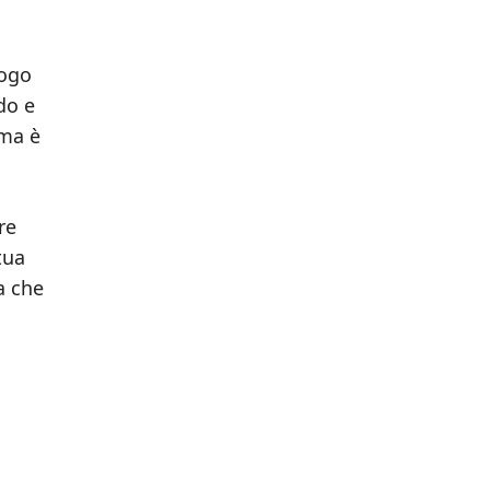
logo
do e
 ma è
re
tua
a che