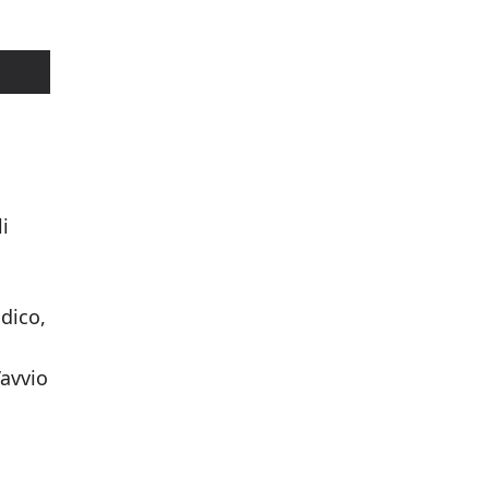
i
dico,
’avvio