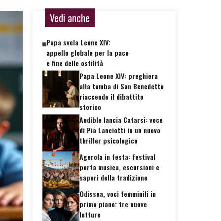
Vedi anche
Papa svela Leone XIV:
appello globale per la pace
e fine delle ostilità
Papa Leone XIV: preghiera
alla tomba di San Benedetto
riaccende il dibattito
storico
Audible lancia Catarsi: voce
di Pia Lanciotti in un nuovo
thriller psicologico
Agerola in festa: festival
porta musica, escursioni e
sapori della tradizione
Odissea, voci femminili in
primo piano: tre nuove
letture