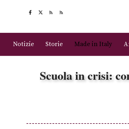
Vai
al
contenuto
Notizie
Storie
Made in Italy
A
Scuola in crisi: c