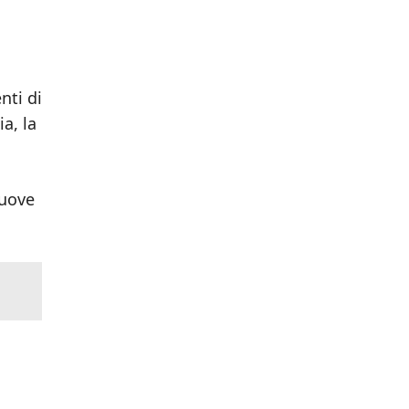
nti di
a, la
nuove