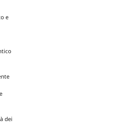
to e
ntico
ente
e
à dei