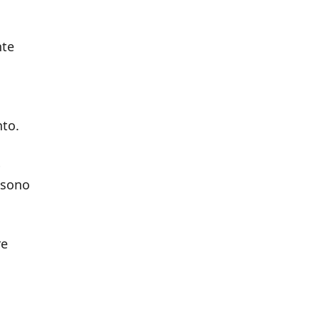
nte
nto.
%
 sono
re