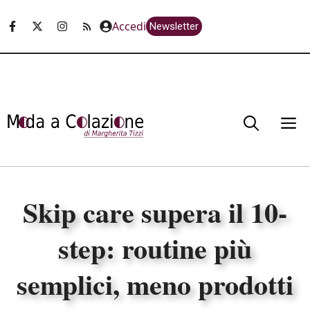
Vai
Accedi
Newsletter
al
contenuto
M
Skip care supera il 10-
step: routine più
semplici, meno prodotti