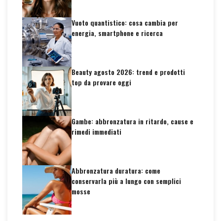
Vuoto quantistico: cosa cambia per
energia, smartphone e ricerca
Beauty agosto 2026: trend e prodotti
top da provare oggi
Gambe: abbronzatura in ritardo, cause e
rimedi immediati
Abbronzatura duratura: come
conservarla più a lungo con semplici
mosse