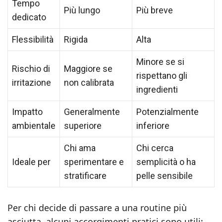
Tempo
Più lungo
Più breve
dedicato
Flessibilità
Rigida
Alta
Minore se si
Rischio di
Maggiore se
rispettano gli
irritazione
non calibrata
ingredienti
Impatto
Generalmente
Potenzialmente
ambientale
superiore
inferiore
Chi ama
Chi cerca
Ideale per
sperimentare e
semplicità o ha
stratificare
pelle sensibile
Per chi decide di passare a una routine più
asciutta, alcuni accorgimenti pratici sono utili: