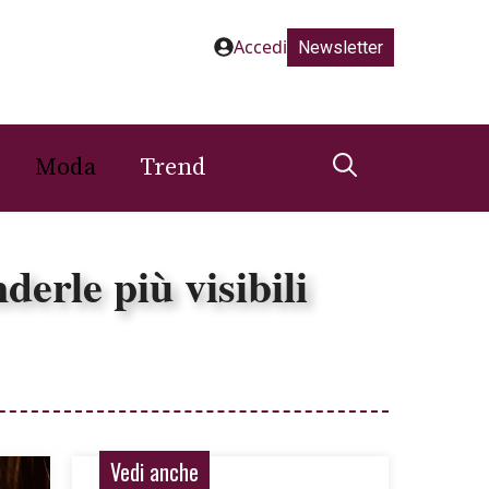
Accedi
Newsletter
Moda
Trend
erle più visibili
Vedi anche