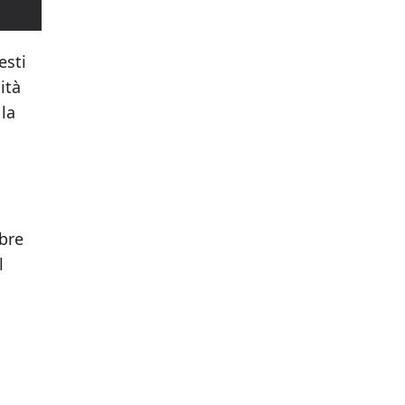
esti
ità
 la
ibre
l