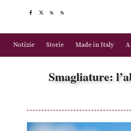
Vai
al
contenuto
Notizie
Storie
Made in Italy
A
Smagliature: l’a