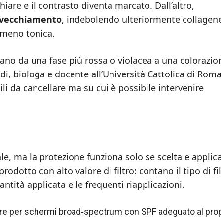
are e il contrasto diventa marcato. Dall’altro,
nvecchiamento
, indebolendo ulteriormente collagen
 meno tonica.
ano da una fase più rossa o violacea a una colorazio
rdi, biologa e docente all’Università Cattolica di Roma
cili da cancellare ma su cui è possibile intervenire
e, ma la protezione funziona solo se scelta e applic
dotto con alto valore di filtro: contano il tipo di fi
tità applicata e le frequenti riapplicazioni.
are per schermi broad‑spectrum con SPF adeguato al prop