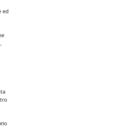
e ed
ne
,
ata
ltro
rio