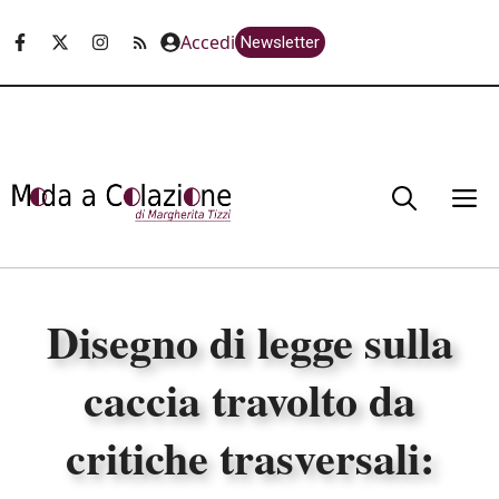
Vai
Accedi
Newsletter
al
contenuto
M
Disegno di legge sulla
caccia travolto da
critiche trasversali: