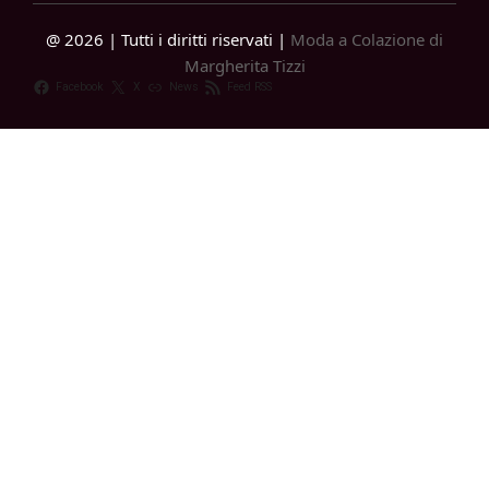
@ 2026 | Tutti i diritti riservati |
Moda a Colazione di
Margherita Tizzi
Facebook
X
News
Feed RSS