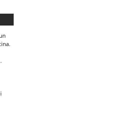
 un
cina.
.
i