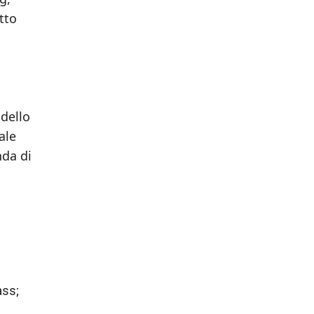
tto
odello
ale
nda di
ass;