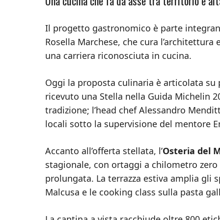
Una cucina che fa da asse tra territorio e alt
Il progetto gastronomico è parte integrante
Rosella Marchese, che cura l’architettura 
una carriera riconosciuta in cucina.
Oggi la proposta culinaria è articolata su pi
ricevuto una Stella nella Guida Michelin 20
tradizione; l’head chef Alessandro Mendit
locali sotto la supervisione del mentore En
Accanto all’offerta stellata, l’
Osteria del M
stagionale, con ortaggi a chilometro zero e
prolungata. La terrazza estiva amplia gli 
Malcusa e le cooking class sulla pasta ga
La cantina a vista racchiude oltre 800 eti