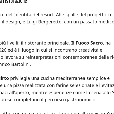
a ristorazione
 dell’identità del resort. Alle spalle del progetto ci
e il design, e Luigi Bergeretto, con un passato medic
ù livelli: il ristorante principale,
Il Fuoco Sacro
, ha
26 ed è il luogo in cui si incontrano creatività e
to lavora su reinterpretazioni contemporanee delle ri
rico Bartolini.
irto
privilegia una cucina mediterranea semplice e
 una pizza realizzata con farine selezionate e lievita
spazi all’aperto, mentre esperienze come la cena allo 
llurese completano il percorso gastronomico.
chette, con una particolare attenzione alla maison Kru