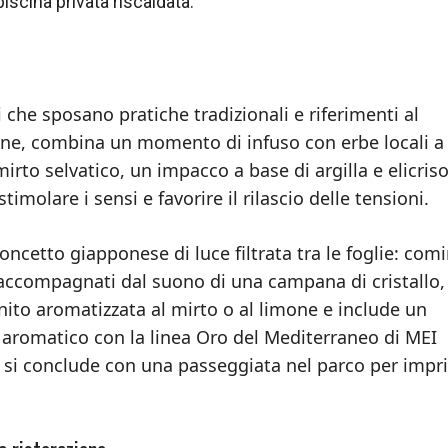
scina privata riscaldata.
 che sposano pratiche tradizionali e riferimenti al
sone, combina un momento di infuso con erbe locali a
irto selvatico, un impacco a base di argilla e elicris
imolare i sensi e favorire il rilascio delle tensioni.
oncetto giapponese di luce filtrata tra le foglie: com
a accompagnati dal suono di una campana di cristallo,
nito aromatizzata al mirto o al limone e include un
aromatico con la linea Oro del Mediterraneo di MEI
za si conclude con una passeggiata nel parco per imp